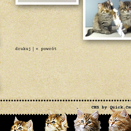
drukuj
« powrót
CMS by Quick.Cm