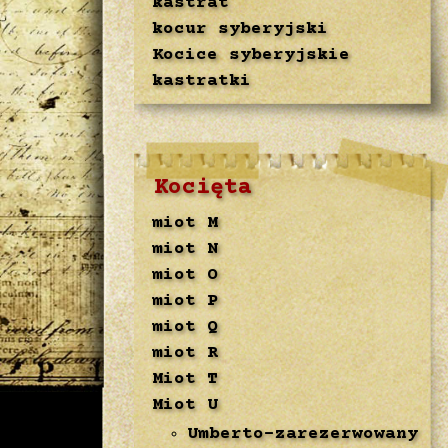
kastrat
kocur syberyjski
Kocice syberyjskie
kastratki
Kocięta
miot M
miot N
miot O
miot P
miot Q
miot R
Miot T
Miot U
Umberto-zarezerwowany