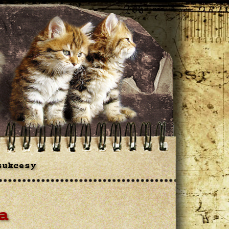
sukcesy
a