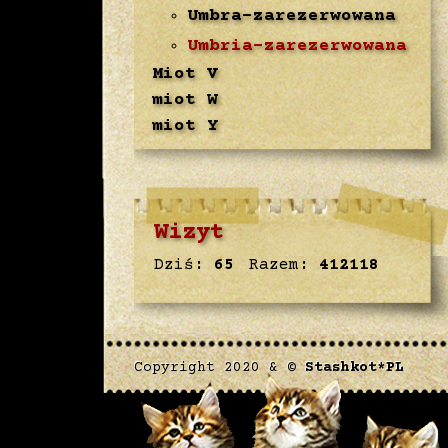
Umbra-zarezerwowana
Umbria-zarezerwowana
Miot V
miot W
miot Y
Wizyt
Dziś:
65
Razem:
412118
Copyright 2020 & ©
Stashkot*PL