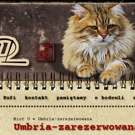
 Rufi
kontakt
pamiętamy
o hodowli
Miot U
»
Umbria-zarezerwowana
Umbria-zarezerwowan