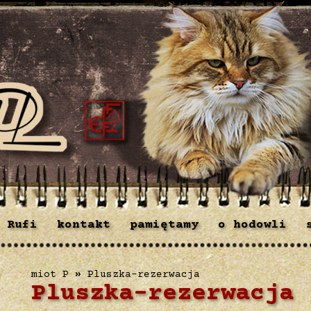
 Rufi
kontakt
pamiętamy
o hodowli
miot P
»
Pluszka-rezerwacja
Pluszka-rezerwacja