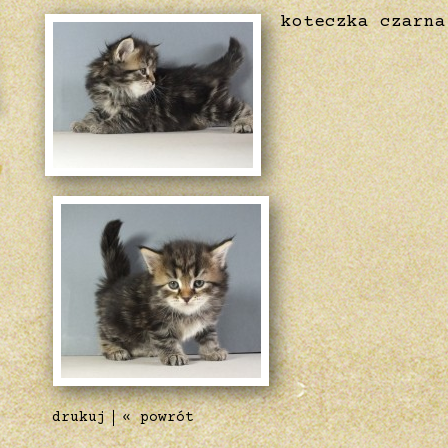
koteczka czarna
drukuj
« powrót