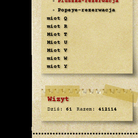
Pluszka-rezerwacja
Popeye-rezerwacja
miot Q
miot R
Miot T
Miot U
Miot V
miot W
miot Y
Wizyt
Dziś:
61
Razem:
412114