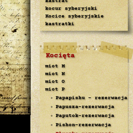
kastrat
kocur syberyjski
Kocice syberyjskie
kastratki
Kocięta
miot M
miot N
miot O
miot P
Papapishu - rezerwacja
Papusza-rezerwacja
Paputok-rezerwacja
Pishon-rezerwacja