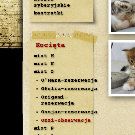
syberyjskie
kastratki
Kocięta
miot M
miot N
miot O
O'Hara-rezerwacja
Ofelia-rezerwacja
Origami-
rezerwacja
Ossjan-rezerwacja
Ozzi-obserwacja
miot P