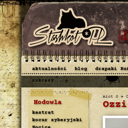
aktualności
blog
drapaki Ru
sukcesy
miot O
»
Hodowla
Ozzi
kastrat
kocur syberyjski
Kocice