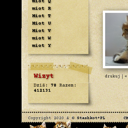
miot Q
miot R
Miot T
Miot U
Miot V
miot W
miot Y
Wizyt
drukuj
«
Dziś:
78
Razem:
412131
Copyright 2020 & ©
Stashkot*PL
C