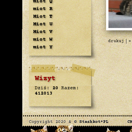
miot Q
miot R
Miot T
Miot U
Miot V
miot W
drukuj
«
miot Y
Wizyt
Dziś:
20
Razem:
412013
Copyright 2020 & ©
Stashkot*PL
C