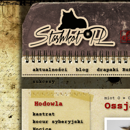
aktualności
blog
drapaki Ru
sukcesy
miot O
»
Hodowla
Ossj
kastrat
kocur syberyjski
Kocice