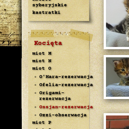
syberyjskie
kastratki
Kocięta
miot M
miot N
miot O
O'Hara-rezerwacja
Ofelia-rezerwacja
Origami-
rezerwacja
Ossjan-rezerwacja
Ozzi-obserwacja
miot P