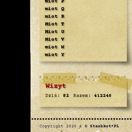
miot P
miot Q
miot R
Miot T
Miot U
Miot V
miot W
miot Y
Wizyt
Dziś:
82
Razem:
412246
Copyright 2020 & ©
Stashkot*PL