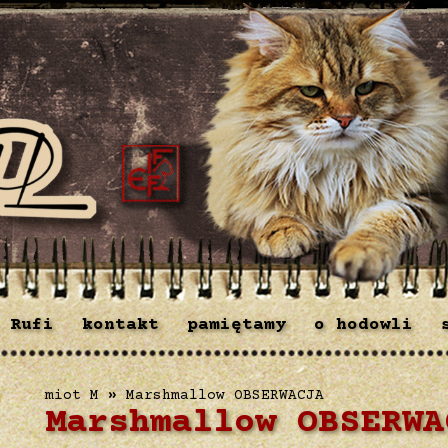
 Rufi
kontakt
pamiętamy
o hodowli
miot M
»
Marshmallow OBSERWACJA
Marshmallow OBSERWA