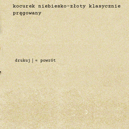
kocurek niebiesko-złoty klasycznie
pręgowany
drukuj
« powrót
y