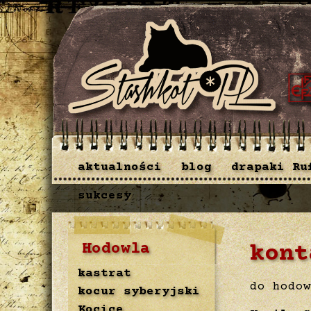
aktualności
blog
drapaki Ru
sukcesy
Hodowla
kont
kastrat
do hodow
kocur syberyjski
Kocice