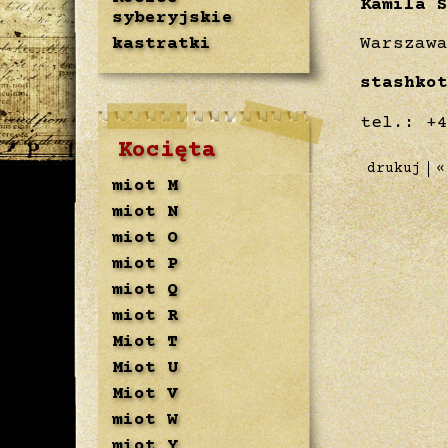
Kamila S
syberyjskie
Warszawa
kastratki
stashkot
tel.: +
Kocięta
drukuj
«
miot M
miot N
miot O
miot P
miot Q
miot R
Miot T
Miot U
Miot V
miot W
miot Y