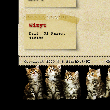
Wizyt
Dziś:
32
Razem:
412196
Copyright 2020 & ©
Stashkot*PL
C